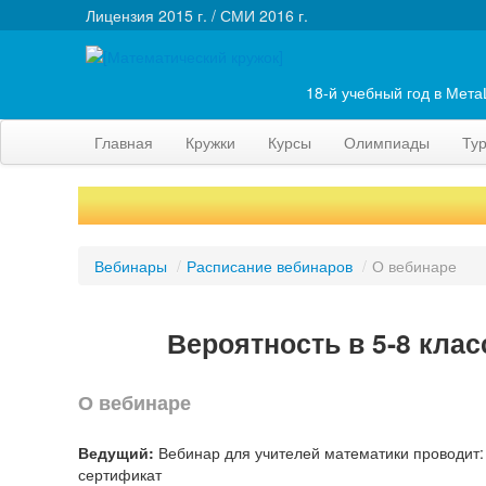
Лицензия 2015 г. / СМИ 2016 г.
18-й учебный год в Мет
Главная
Кружки
Курсы
Олимпиады
Ту
Вебинары
/
Расписание вебинаров
/
О вебинаре
Вероятность в 5-8 клас
О вебинаре
Ведущий:
Вебинар для учителей математики проводит: 
сертификат