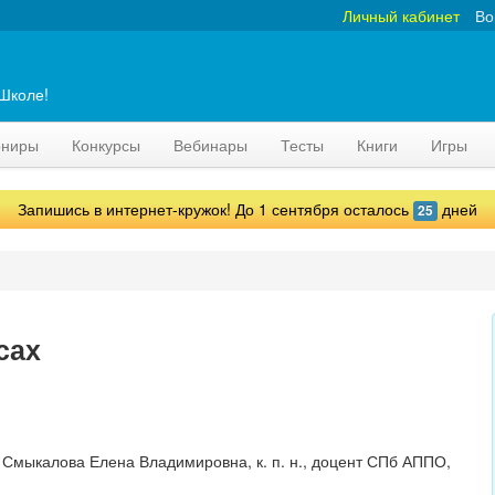
Личный кабинет
Во
аШколе!
рниры
Конкурсы
Вебинары
Тесты
Книги
Игры
Запишись в интернет-кружок! До 1 сентября осталось
дней
25
сах
Смыкалова Елена Владимировна, к. п. н., доцент СПб АППО,