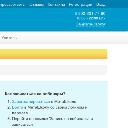
просы/ответы
Отзывы
Контакты
Регистрация
Вход
8-800-201-77-90
10:00 - 22:00 мск
Заказать звонок
Учитель
Как записаться на вебинары?
Зарегистрироваться
в МетаШколе
Войти
в МетаШколу со своим логином и
паролем
Перейти по ссылке 'Запись на вебинары' и
записаться