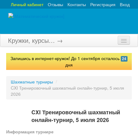
Личный кабинет
Отзывы
Контакты
Регистрация
Вход
Кружки, курсы… →
Главная
Запишись в интернет-кружок! До 1 сентября осталось
24
Кружки
дня
Курсы
Шахматные турниры
/
CXI Тренировочный шахматный онлайн-турнир, 5 июля
Олимпиады
2026
Турниры
CXI Тренировочный шахматный
Конкурсы
онлайн-турнир, 5 июля 2026
Вебинары
Информация турнире