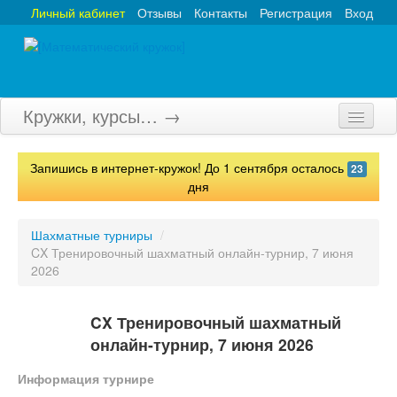
Личный кабинет
Отзывы
Контакты
Регистрация
Вход
Кружки, курсы… →
Главная
Запишись в интернет-кружок! До 1 сентября осталось
23
Кружки
дня
Курсы
Шахматные турниры
/
CX Тренировочный шахматный онлайн-турнир, 7 июня
Олимпиады
2026
Турниры
CX Тренировочный шахматный
Конкурсы
онлайн-турнир, 7 июня 2026
Вебинары
Информация турнире