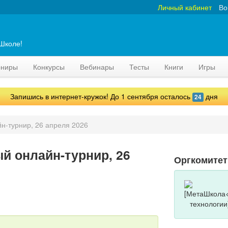
Личный кабинет
Во
аШколе!
рниры
Конкурсы
Вебинары
Тесты
Книги
Игры
Запишись в интернет-кружок! До 1 сентября осталось
дня
24
н-турнир, 26 апреля 2026
й онлайн-турнир, 26
Оргкомитет