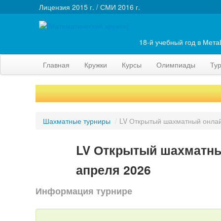
Лицензия 2015 г. / СМИ 2016 г.
18-й учебный год в Мет
Главная
Кружки
Курсы
Олимпиады
Ту
Шахматные турниры
/
LV Открытый шахматный онлай
LV Открытый шахматны
апреля 2026
Информация турнире