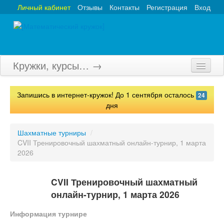
Личный кабинет
Отзывы
Контакты
Регистрация
Вход
Кружки, курсы… →
Главная
Запишись в интернет-кружок! До 1 сентября осталось
24
Кружки
дня
Курсы
Шахматные турниры
/
CVII Тренировочный шахматный онлайн-турнир, 1 марта
Олимпиады
2026
Турниры
CVII Тренировочный шахматный
Конкурсы
онлайн-турнир, 1 марта 2026
Вебинары
Информация турнире