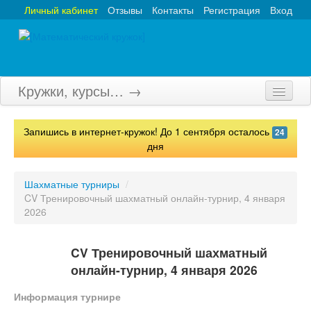
Личный кабинет
Отзывы
Контакты
Регистрация
Вход
Кружки, курсы… →
Главная
Запишись в интернет-кружок! До 1 сентября осталось
24
Кружки
дня
Курсы
Шахматные турниры
/
CV Тренировочный шахматный онлайн-турнир, 4 января
Олимпиады
2026
Турниры
CV Тренировочный шахматный
Конкурсы
онлайн-турнир, 4 января 2026
Вебинары
Информация турнире