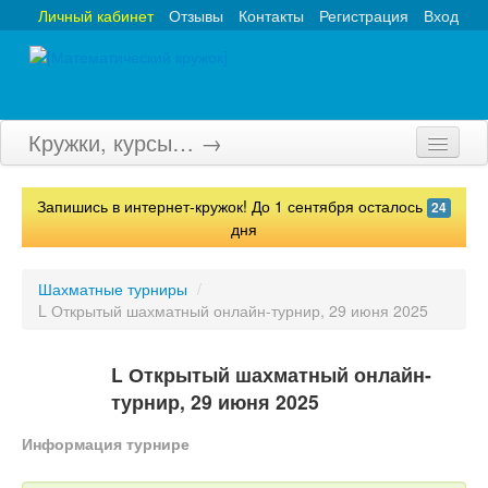
Личный кабинет
Отзывы
Контакты
Регистрация
Вход
Кружки, курсы… →
Главная
Запишись в интернет-кружок! До 1 сентября осталось
24
Кружки
дня
Курсы
Шахматные турниры
/
L Открытый шахматный онлайн-турнир, 29 июня 2025
Олимпиады
Турниры
L Открытый шахматный онлайн-
турнир, 29 июня 2025
Конкурсы
Информация турнире
Вебинары