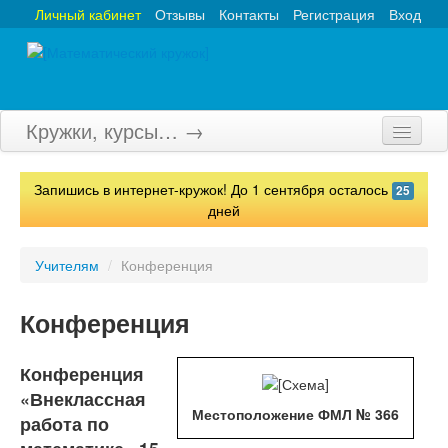
Личный кабинет
Отзывы
Контакты
Регистрация
Вход
Кружки, курсы… →
Главная
Запишись в интернет-кружок! До 1 сентября осталось
25
Кружки
дней
Курсы
Учителям
/
Конференция
Олимпиады
Конференция
Турниры
Конкурсы
Конференция
«Внеклассная
Вебинары
Местоположение ФМЛ № 366
работа по