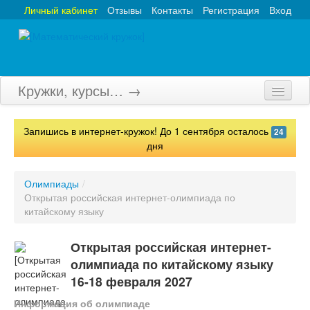
Личный кабинет
Отзывы
Контакты
Регистрация
Вход
Кружки, курсы… →
Главная
Запишись в интернет-кружок! До 1 сентября осталось
24
Кружки
дня
Курсы
Олимпиады
/
Открытая российская интернет-олимпиада по
Олимпиады
китайскому языку
Турниры
Открытая российская интернет-
Конкурсы
олимпиада по китайскому языку
16-18 февраля 2027
Вебинары
Информация об олимпиаде