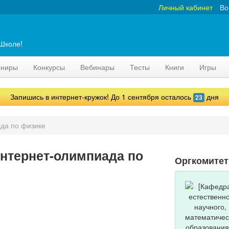
Личный кабинет
Во
аШколе!
рниры
Конкурсы
Вебинары
Тесты
Книги
Игры
Запишись в интернет-кружок! До 1 сентября осталось
дня
23
да по физике
нтернет-олимпиада по
Оргкомите