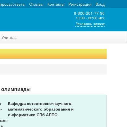
просы/ответы
Отзывы
Контакты
Регистрация
Вход
8-800-201-77-90
10:00 - 22:00 мск
Заказать звонок
Учитель
т олимпиады
Кафедра естественно-научного,
математического образования и
информатики СПб АППО