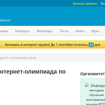
Личный кабинет
Во
аШколе!
рниры
Конкурсы
Вебинары
Тесты
Книги
Игры
Запишись в интернет-кружок! До 1 сентября осталось
дня
24
да по немецкому языку
нтернет-олимпиада по
Оргкомите