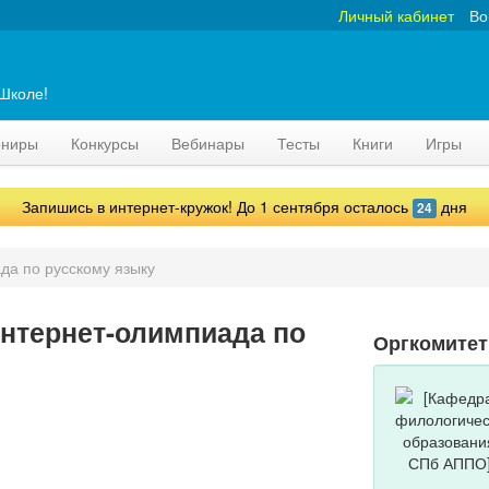
Личный кабинет
Во
аШколе!
рниры
Конкурсы
Вебинары
Тесты
Книги
Игры
Запишись в интернет-кружок! До 1 сентября осталось
дня
24
да по русскому языку
нтернет-олимпиада по
Оргкомите