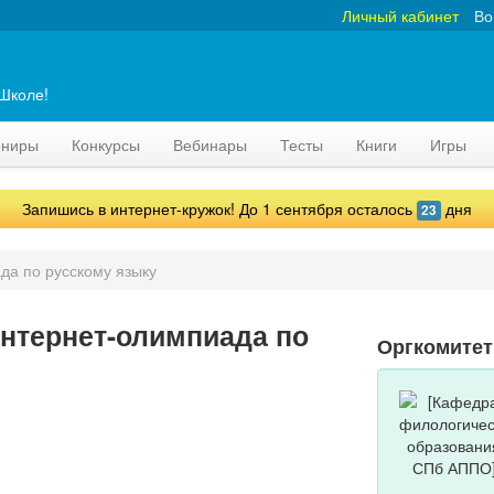
Личный кабинет
Во
аШколе!
рниры
Конкурсы
Вебинары
Тесты
Книги
Игры
Запишись в интернет-кружок! До 1 сентября осталось
дня
23
да по русскому языку
нтернет-олимпиада по
Оргкомите