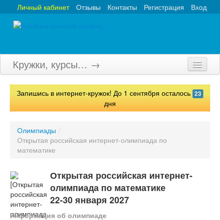
Личный кабинет
Отзывы
Контакты
Регистрация
Вход
Кружки, курсы… →
Главная
Запишись в интернет-кружок! До 1 сентября осталось
23
Кружки
дня
Курсы
Олимпиады
/
Открытая российская интернет-олимпиада по
Олимпиады
математике
Турниры
Открытая российская интернет-
Конкурсы
олимпиада по математике
22-30 января 2027
Вебинары
Информация об олимпиаде