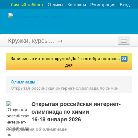
Личный кабинет
Отзывы
Контакты
Регистрация
Вход
Кружки, курсы… →
Главная
Запишись в интернет-кружок! До 1 сентября осталось
23
Кружки
дня
Курсы
Олимпиады
/
Открытая российская интернет-олимпиада по химии
Олимпиады
Турниры
Открытая российская интернет-
олимпиада по химии
Конкурсы
16-18 января 2026
Вебинары
Информация об олимпиаде