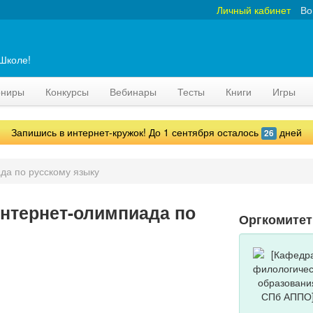
Личный кабинет
Во
аШколе!
рниры
Конкурсы
Вебинары
Тесты
Книги
Игры
Запишись в интернет-кружок! До 1 сентября осталось
дней
26
да по русскому языку
нтернет-олимпиада по
Оргкомите