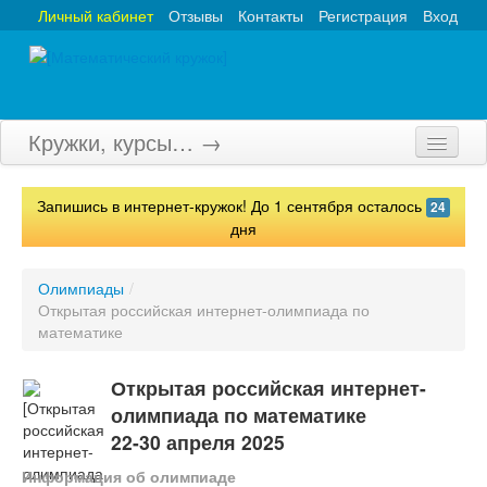
Личный кабинет
Отзывы
Контакты
Регистрация
Вход
Кружки, курсы… →
Главная
Запишись в интернет-кружок! До 1 сентября осталось
24
Кружки
дня
Курсы
Олимпиады
/
Открытая российская интернет-олимпиада по
Олимпиады
математике
Турниры
Открытая российская интернет-
Конкурсы
олимпиада по математике
22-30 апреля 2025
Вебинары
Информация об олимпиаде