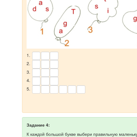
1.
2.
3.
4.
5.
Задание 4:
К каждой большой букве выбери правильную маленьку