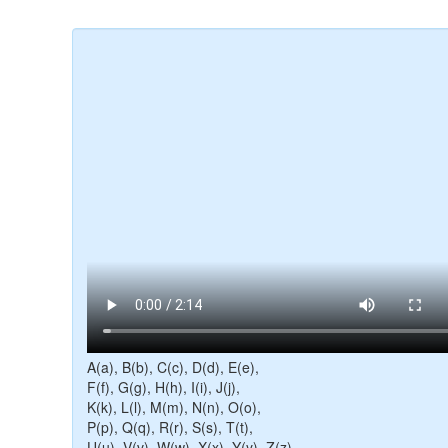
A(a), B(b), C(c), D(d), E(e),
F(f), G(g), H(h), I(i), J(j),
K(k), L(l), M(m), N(n), O(o),
P(p), Q(q), R(r), S(s), T(t),
U(u), V(v), W(w), X(x), Y(y), Z(z),