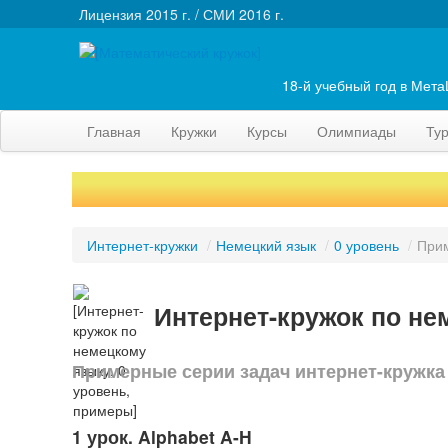
Лицензия 2015 г. / СМИ 2016 г.
18-й учебный год в Мет
Главная
Кружки
Курсы
Олимпиады
Ту
Интернет-кружки
/
Немецкий язык
/
0 уровень
/
При
Интернет-кружок по не
Примерные серии задач интернет-кружка
1 урок. Alphabet A-H