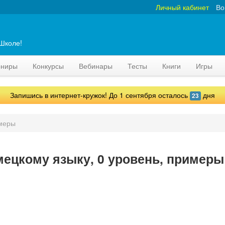
Личный кабинет
Во
аШколе!
рниры
Конкурсы
Вебинары
Тесты
Книги
Игры
Запишись в интернет-кружок! До 1 сентября осталось
дня
23
меры
мецкому языку, 0 уровень, примеры