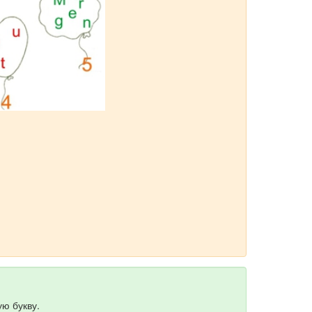
ю букву.