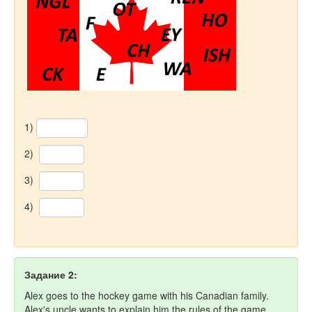
1)
2)
3)
4)
Задание 2:
Alex goes to the hockey game with his Canadian family.
Alex's uncle wants to explain him the rules of the game.