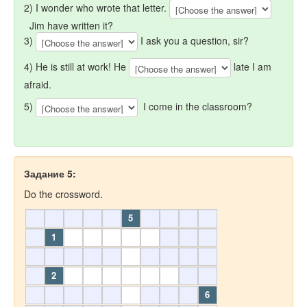
2) I wonder who wrote that letter.
Jim have written it?
3)
I ask you a question, sir?
4) He is still at work! He
late I am
afraid.
5)
I come in the classroom?
Задание 5:
Do the crossword.