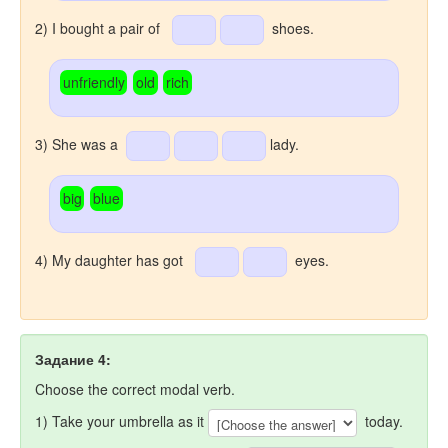
2) I bought a pair of
shoes.
unfriendly
old
rich
3) She was a
lady.
big
blue
4) My daughter has got
eyes.
Задание 4:
Choose the correct modal verb.
1) Take your umbrella as it
today.