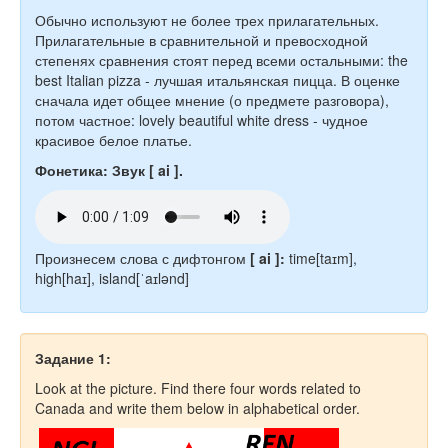
Обычно используют не более трех прилагательных.
Прилагательные в сравнительной и превосходной
степенях сравнения стоят перед всеми остальными: the
best Italian pizza - лучшая итальянская пицца. В оценке
сначала идет общее мнение (о предмете разговора),
потом частное: lovely beautiful white dress - чудное
красивое белое платье.
Фонетика: Звук [ ai ].
Произнесем слова с дифтонгом
[ ai
]:
time[taɪm],
high[haɪ], island[ˈaɪlənd]
Задание 1:
Look at the picture. Find there four words related to
Canada and write them below in alphabetical order.