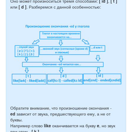
Оно может произноситься тремя способами:
[ id ]
,
[ t ]
или
[ d ]
. Разберемся с данной особенностью:
Обратите внимание, что произношение окончания -
ed
зависит от звука, предшествующего ему, а не от
буквы.
Например слово
like
оканчивается на букву
e
, но звук
при этом -
[ k ]
.