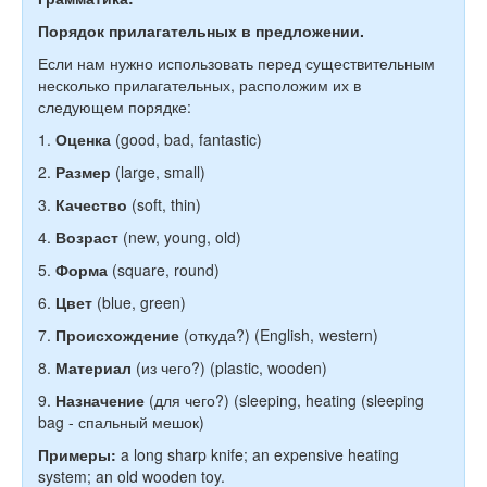
Порядок прилагательных в предложении.
Если нам нужно использовать перед существительным
несколько прилагательных, расположим их в
следующем порядке:
1.
Оценка
(good, bad, fantastic)
2.
Размер
(large, small)
3.
Качество
(soft, thin)
4.
Возраст
(new, young, old)
5.
Форма
(square, round)
6.
Цвет
(blue, green)
7.
Происхождение
(откуда?)
(English, western)
8.
Материал
(из чего?)
(plastic, wooden)
9.
Назначение
(для чего?)
(sleeping, heating (sleeping
bag - спальный мешок)
Примеры:
a long sharp knife; an expensive heating
system; an old wooden toy.