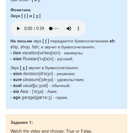
Фонетика
Звук [ ʃ ] и [ ʒ ]
На письме
звук
[
ʃ
]
передается
буквосочетанием
sh
:
ship, shop, fish; и
звучит в буквосочетаниях:
-
tion
vacation
[və'keɪʃ(ə)n]
- каникулы;
-
sian
Russian['rʌʃ(ə)n] - русский.
Звук
[ ʒ ]
звучит в буквосочетаниях:
- sion
decision[di'siʒn] - решение;
- sure
pleasure[
'pleʒə]
- удовольствие;
- sual
usual[ju:ʒuəl] - обычный;
- sia
Asia - ['eiʒə] - Азия;
- age
garage[gæ'ra:ʒ] - гараж.
Задание 1:
Watch the video and choose: True or False.