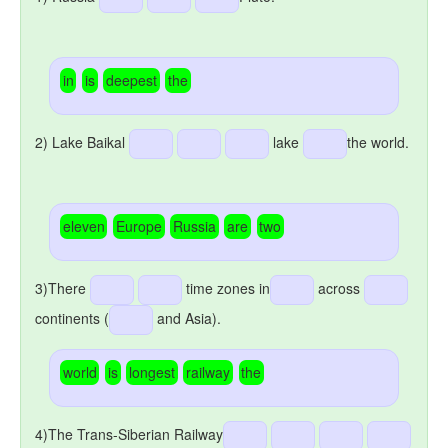
in
is
deepest
the
2) Lake Baikal
lake
the world.
eleven
Europe
Russia
are
two
3)There
time zones in
across
continents (
and Asia).
world
is
longest
railway
the
4)The Trans-Siberian Railway