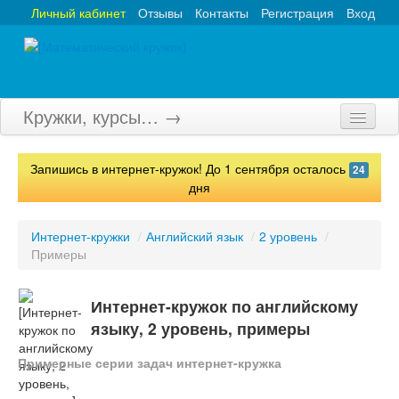
Личный кабинет
Отзывы
Контакты
Регистрация
Вход
Кружки, курсы… →
Главная
Запишись в интернет-кружок! До 1 сентября осталось
24
Кружки
дня
Курсы
Интернет-кружки
/
Английский язык
/
2 уровень
/
Примеры
Олимпиады
Турниры
Интернет-кружок по английскому
языку, 2 уровень, примеры
Конкурсы
Примерные серии задач интернет-кружка
Вебинары