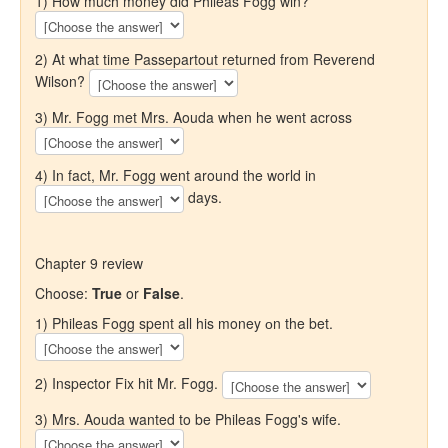
1) How much money did Phileas Fogg win?
2) At what time Passepartout returned from Reverend
Wilson?
3) Mr. Fogg met Mrs. Aouda when he went across
4) In fact, Mr. Fogg went around the world in
days.
Chapter 9 review
Choose:
True
or
False
.
1) Phileas Fogg spent all his money оn the bet.
2) Inspector Fix hit Mr. Fogg.
3) Mrs. Aouda wanted to be Phileas Fogg's wife.