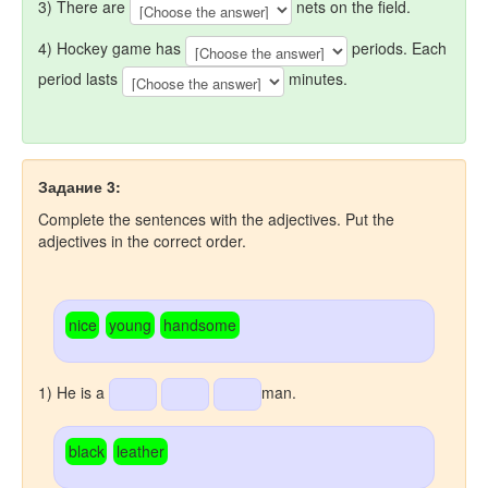
3) There are
nets on the field.
4) Hockey game has
periods. Each
period lasts
minutes.
Задание 3:
Complete the sentences with the adjectives. Put the
adjectives in the
correct order.
nice
young
handsome
1) He is a
man.
black
leather