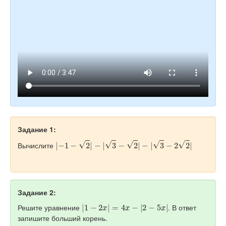
Задание 1:
|
−
1
−
2
|
−
|
3
−
2
|
−
|
3
−
2
2
|
Вычислите
Задание 2:
|
1
−
2
x
|
=
4
x
−
|
2
−
5
x
|
Решите уравнение
. В ответ
запишите больший корень.