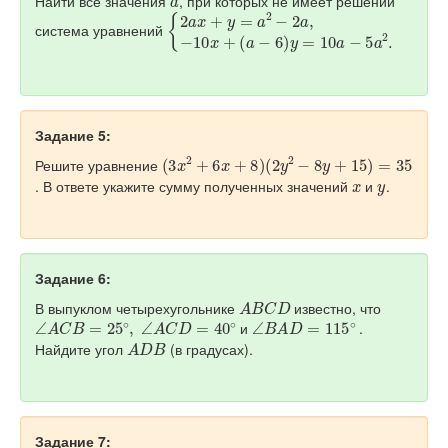
Найти все значения
, при которых не имеет решений
{
(
2
a
a
−
x
6
+
)
y
y
=
=
10
a
2
a
−
−
2
5
a
a
,
−
2
10
.
x
+
система уравнений
Задание 5:
(
(
3
2
x
y
2
2
+
−
6
8
x
y
+
+
8
15
)
)
=
35
Решите уравнение
x
y
. В ответе укажите сумму полученных значений
и
.
Задание 6:
A
B
C
D
В выпуклом четырехугольнике
известно, что
∠
A
C
B
=
25
∘
,
∠
A
C
D
=
40
∘
∠
B
A
D
=
115
∘
и
.
A
D
B
Найдите угол
(в градусах).
Задание 7: