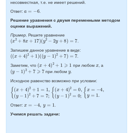
несовместная, т.е. не имеет решений.
a
=
−
6
Ответ:
.
Решение уравнения с двумя переменными методом
оценки выражений.
Пример
. Решите уравнение
(
x
2
+
8
x
+
17
)
(
y
2
−
2
y
+
8
)
=
7
.
Запишем данное уравнение в виде:
(
(
x
+
4
)
2
+
1
)
(
(
y
−
1
)
2
+
7
)
=
7
.
(
x
+
4
)
2
+
1
⩾
1
x
Заметим, что
при любом
, а
(
y
−
1
)
2
+
7
⩾
7
y
при любом
.
Исходное равенство возможно при условии:
{
(
(
y
x
−
+
1
4
)
)
2
2
=
+
0
1
;
{
=
x
1
=
,
−
(
y
4
−
,
y
1
=
)
2
1.
+
7
=
7
;
{
(
x
+
4
)
2
=
0
,
x
=
−
4
,
y
=
1
Ответ:
.
Учимся решать задачи: