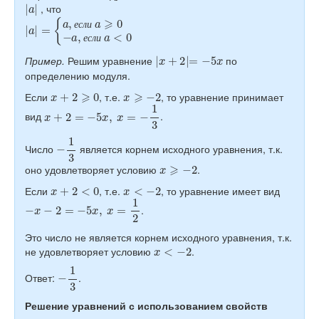
|
a
|
, что
|
{
a
a
|
,
=
е
с
л
и
a
⩾
0
−
a
,
е
с
л
и
a
<
0
е
с
л
и
е
с
л
и
|
x
+
2
|
=
−
5
x
Пример.
Решим уравнение
по
определению модуля.
x
+
2
⩾
0
x
⩾
−
2
Если
, т.е.
, то уравнение принимает
x
+
2
=
−
5
x
,
x
=
−
1
3
вид
.
−
1
3
Число
является корнем исходного уравнения, т.к.
x
⩾
−
2
оно удовлетворяет условию
.
x
+
2
<
0
x
<
−
2
Если
, т.е.
, то уравнение имеет вид
−
x
−
2
=
−
5
x
,
x
=
1
2
.
Это число не является корнем исходного уравнения, т.к.
x
<
−
2
не удовлетворяет условию
.
−
1
3
Ответ:
.
Решение уравнений с использованием свойств