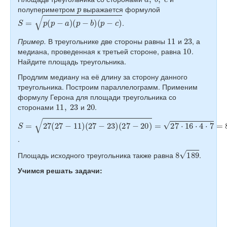
p
полупериметром
выражается формулой
S
=
p
(
p
−
a
)
(
p
−
b
)
(
p
−
c
)
.
11
23
Пример.
В треугольнике две стороны равны
и
, а
10
медиана, проведенная к третьей стороне, равна
.
Найдите площадь треугольника.
Продлим медиану на её длину за сторону данного
треугольника. Построим параллелограмм. Применим
формулу Герона для площади треугольника со
11
,
23
20
сторонами
и
.
S
(
27
=
27
−
20
(
27
)
=
−
27
11
⋅
)
16
(
27
⋅
4
−
⋅
7
23
=
8
)
189
.
8
189
Площадь исходного треугольника также равна
.
Учимся решать задачи: