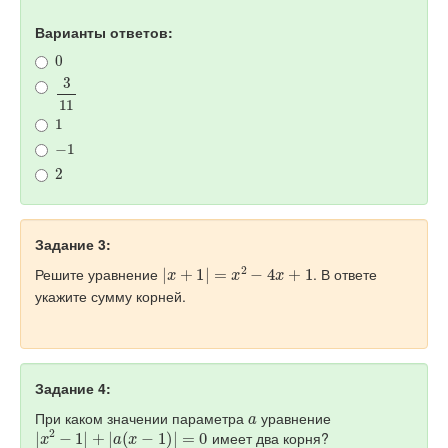
Варианты ответов:
0
3
11
1
−
1
2
Задание 3:
|
x
+
1
|
=
x
2
−
4
x
+
1
Решите уравнение
. В ответе
укажите сумму корней.
Задание 4:
a
При каком значении параметра
уравнение
|
x
2
−
1
|
+
|
a
(
x
−
1
)
|
=
0
имеет два корня?