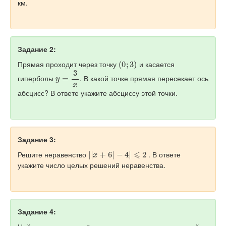
км.
Задание 2:
(
0
;
3
)
Прямая проходит через точку
и касается
y
=
3
x
гиперболы
. В какой точке прямая пересекает ось
абсцисс? В ответе укажите абсциссу этой точки.
Задание 3:
|
|
x
+
6
|
−
4
|
⩽
2
Решите неравенство
. В ответе
укажите число целых решений неравенства.
Задание 4:
a