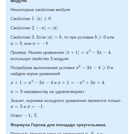
модуля.
Некоторые свойства модуля
1
|
a
|
⩾
0
Свойство
.
2
|
−
a
|
=
|
a
|
Свойство
.
3
|
a
|
=
b
b
⩾
0
Свойство
. Если
, то при условии
или
a
=
b
a
=
−
b
, или
|
x
+
1
|
=
x
2
−
3
x
−
4
Пример.
Решим уравнение
,
3
используя свойство
модуля.
x
2
−
3
x
−
4
⩾
0
Потребуем выполнения условия
и
найдем корни уравнений
x
+
1
=
x
2
−
3
x
−
4
x
+
1
=
−
x
2
+
3
x
+
4
и
.
x
=
3
неравенству не удовлетворяет.
Значит, корнями исходного уравнения являются только
x
=
5
x
=
−
1
и
.
−
1
;
5
Ответ:
.
Формула Герона для площади треугольника.
a
,
b
,
c
Площадь треугольника со сторонами
и