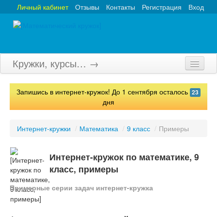
Личный кабинет
Отзывы
Контакты
Регистрация
Вход
Кружки, курсы… →
Главная
Запишись в интернет-кружок! До 1 сентября осталось
23
Кружки
дня
Курсы
Интернет-кружки
/
Математика
/
9 класс
/
Примеры
Олимпиады
Интернет-кружок по математике, 9
Турниры
класс, примеры
Конкурсы
Примерные серии задач интернет-кружка
Вебинары