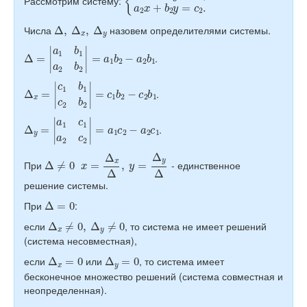
Рассмотрим систему:
Δ
,
Δ
x
,
Δ
y
Числа
назовем определителями системы.
Δ
=
|
a
1
b
1
a
2
b
2
|
=
a
1
b
2
−
a
2
b
1
.
Δ
x
=
|
c
1
b
1
c
2
b
2
|
=
c
1
b
2
−
c
2
b
1
.
Δ
y
=
|
a
1
c
1
a
2
c
2
|
=
a
1
c
2
−
a
2
c
1
.
Δ
≠
0
x
=
Δ
x
Δ
,
y
=
Δ
y
Δ
При
- единственное
решение системы.
Δ
=
0
При
:
Δ
x
≠
0
,
Δ
y
≠
0
если
, то система не имеет решений
(система несовместная),
Δ
x
=
0
Δ
y
=
0
если
или
, то система имеет
бесконечное множество решений (система совместная и
неопределенная).
a