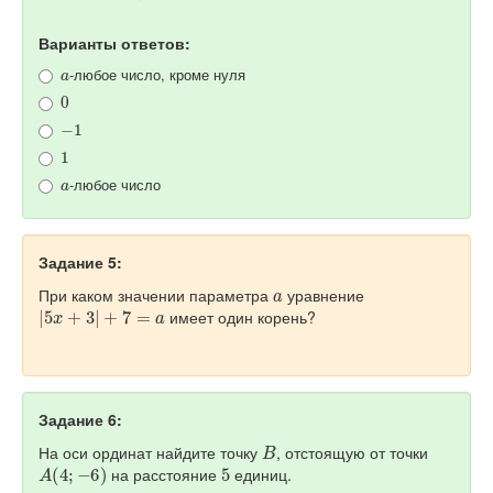
Варианты ответов:
a
-любое число, кроме нуля
0
−
1
1
a
-любое число
Задание 5:
a
При каком значении параметра
уравнение
|
5
x
+
3
|
+
7
=
a
имеет один корень?
Задание 6:
B
На оси ординат найдите точку
, отстоящую от точки
A
(
4
;
−
6
)
5
на расстояние
единиц.