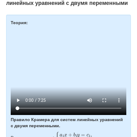
линейных уравнений с двумя переменными
Теория:
Правило Крамера для систем линейных уравнений
с двумя переменными.
{
a
1
x
+
b
1
y
=
c
1
,
a
2
x
+
b
2
y
=
c
2
.