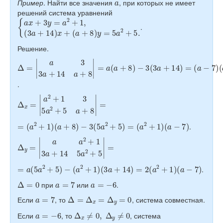
Пример
. Найти все значения
, при которых не имеет
решений система уравнений
{
(
a
a
x
+
+
8
3
)
y
y
=
=
5
a
a
2
2
+
+
1
5.
,
(
3
a
+
14
)
x
+
.
Решение.
Δ
(
a
=
−
|
7
a
)
3
(
3
a
a
+
+
6
14
)
a
+
8
|
=
a
(
a
+
8
)
−
3
(
3
a
+
14
)
=
.
Δ
x
=
|
a
2
+
1
3
5
a
2
+
5
a
+
8
|
=
=
(
a
2
+
1
)
(
a
+
8
)
−
3
(
5
a
2
+
5
)
=
(
a
2
+
1
)
(
a
−
7
)
.
Δ
y
=
|
a
a
2
+
1
3
a
+
14
5
a
2
+
5
|
=
=
a
(
5
a
2
+
5
)
−
(
a
2
+
1
)
(
3
a
+
14
)
=
2
(
a
2
+
1
)
(
a
−
7
)
.
Δ
=
0
a
=
7
a
=
−
6
при
или
.
a
=
7
Δ
=
Δ
x
=
Δ
y
=
0
Если
, то
, система совместная.
a
=
−
6
Δ
x
≠
0
,
Δ
y
≠
0
Если
, то
, система