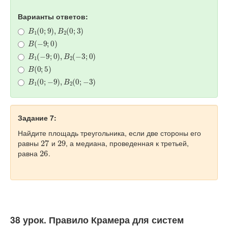
Варианты ответов:
B
1
(
0
;
9
)
,
B
2
(
0
;
3
)
B
(
−
9
;
0
)
B
1
(
−
9
;
0
)
,
B
2
(
−
3
;
0
)
B
(
0
;
5
)
B
1
(
0
;
−
9
)
,
B
2
(
0
;
−
3
)
Задание 7:
Найдите площадь треугольника, если две стороны его
27
29
равны
и
, а медиана, проведенная к третьей,
26
равна
.
38 урок. Правило Крамера для систем