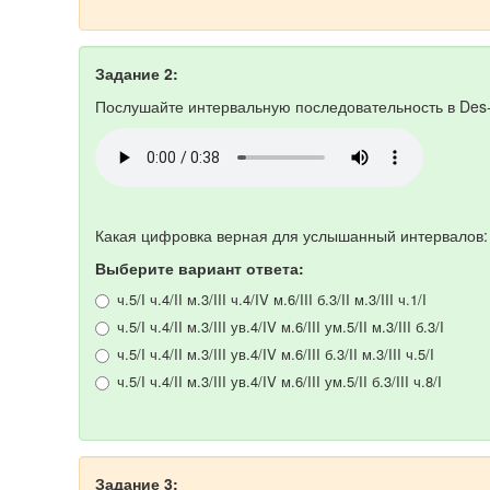
Задание 2:
Послушайте интервальную последовательность в Des
Какая цифровка верная для услышанный интервалов
Выберите вариант ответа:
ч.5/I ч.4/II м.3/III ч.4/IV м.6/III б.3/II м.3/III ч.1/I
ч.5/I ч.4/II м.3/III ув.4/IV м.6/III ум.5/II м.3/III б.3/I
ч.5/I ч.4/II м.3/III ув.4/IV м.6/III б.3/II м.3/III ч.5/I
ч.5/I ч.4/II м.3/III ув.4/IV м.6/III ум.5/II б.3/III ч.8/I
Задание 3: