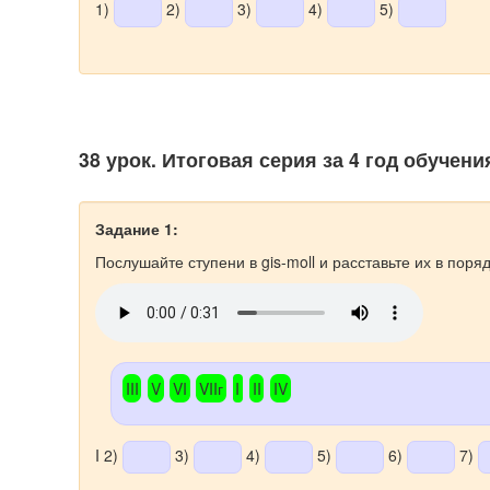
1)
2)
3)
4)
5)
38 урок. Итоговая серия за 4 год обучени
Задание 1:
Послушайте ступени в gis-moll и расставьте их в поряд
III
V
VI
VIIг
I
II
IV
I 2)
3)
4)
5)
6)
7)