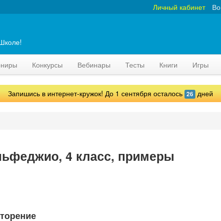
Личный кабинет
Во
аШколе!
рниры
Конкурсы
Вебинары
Тесты
Книги
Игры
Запишись в интернет-кружок! До 1 сентября осталось
дней
26
льфеджио, 4 класс, примеры
вторение