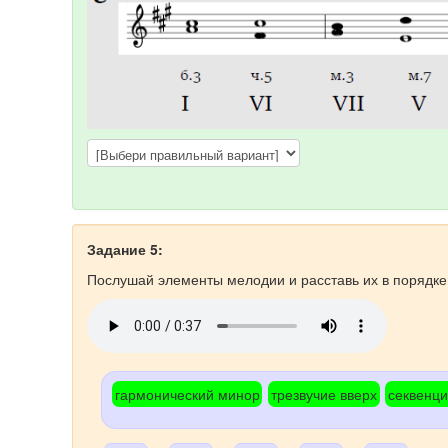
Задание 5:
Послушай элементы мелодии и расставь их в порядке
гармонический минор
трезвучие вверх
секвенц