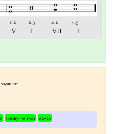
 звучания:
ия
трезвучие вниз
мажор