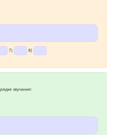
7)
8)
рядке звучания: