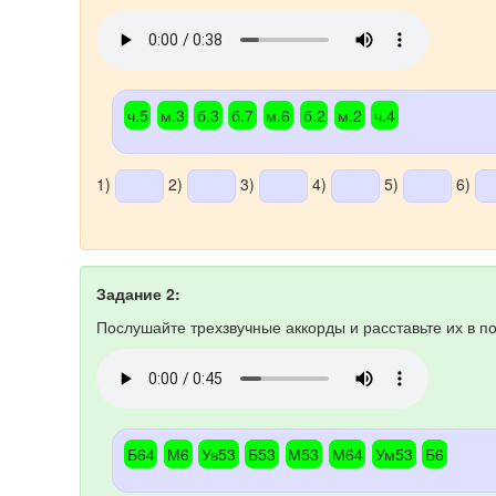
ч.5
м.3
б.3
б.7
м.6
б.2
м.2
ч.4
1)
2)
3)
4)
5)
6)
Задание 2:
Послушайте трехзвучные аккорды и расставьте их в по
Б64
М6
Ув53
Б53
М53
М64
Ум53
Б6