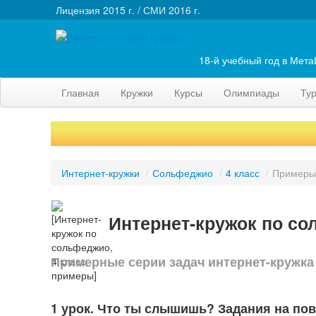
Лицензия 2015 г. / СМИ 2016 г.
18-й учебный год в Мет
Главная
Кружки
Курсы
Олимпиады
Ту
Интернет-кружки
/
Сольфеджио
/
4 класс
/
Примеры
Интернет-кружок по со
Примерные серии задач интернет-кружка
1 урок. Что ты слышишь? Задания на по