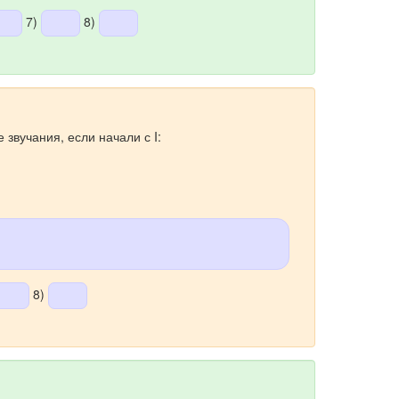
7)
8)
 звучания, если начали с I:
8)