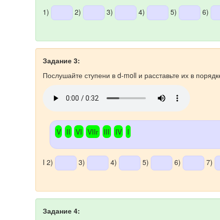
1)
2)
3)
4)
5)
6)
Задание 3:
Послушайте ступени в d-moll и расставьте их в порядке
V
II
VI
VIIг
III
IV
I
I 2)
3)
4)
5)
6)
7)
Задание 4: