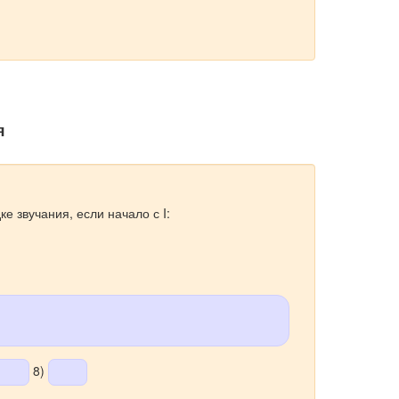
я
ке звучания, если начало с I:
8)