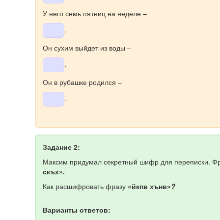
У него семь пятниц на неделе –
.
Он сухим выйдет из воды –
.
Он в рубашке родился –
.
Задание 2:
Максим придумал секретный шифр для переписки. Ф
скъх».
Как расшифровать фразу
«йкпв хънв»
?
Варианты ответов: