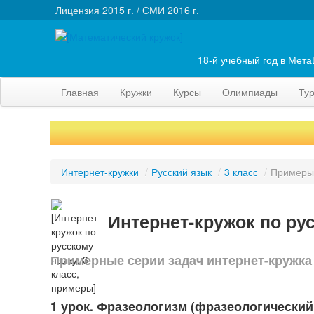
Лицензия 2015 г. / СМИ 2016 г.
18-й учебный год в Мет
Главная
Кружки
Курсы
Олимпиады
Ту
Интернет-кружки
/
Русский язык
/
3 класс
/
Примеры
Интернет-кружок по ру
Примерные серии задач интернет-кружка
1 урок. Фразеологизм (фразеологический