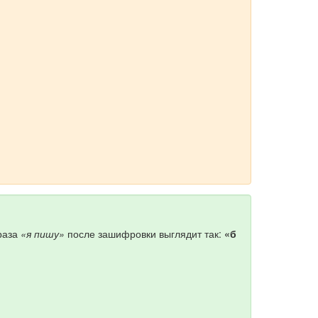
раза
«я пишу»
после зашифровки выглядит так:
«б