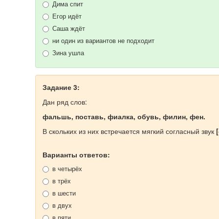
Дима спит
Егор идёт
Саша ждёт
ни один из вариантов не подходит
Зина ушла
Задание 3:
Дан ряд слов:
фальшь, поставь, фиалка, обувь, филин, фен.
В скольких из них встречается мягкий согласный звук
Варианты ответов:
в четырёх
в трёх
в шести
в двух
в пяти