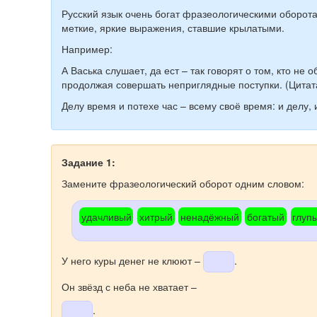
Русский язык очень богат фразеологическими оборота
меткие, яркие выражения, ставшие крылатыми.
Например:
А Васька слушает, да ест – так говорят о том, кто н
продолжая совершать неприглядные поступки. (Цитата
Делу время и потехе час – всему своё время: и делу, 
Задание 1:
Замените фразеологический оборот одним словом:
удачливый
хитрый
ненадёжный
богатый
глуп
У него куры денег не клюют –
.
Он звёзд с неба не хватает –
.