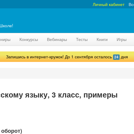
Личный кабинет
Во
аШколе!
рниры
Конкурсы
Вебинары
Тесты
Книги
Игры
Запишись в интернет-кружок! До 1 сентября осталось
дня
24
сскому языку, 3 класс, примеры
 оборот)