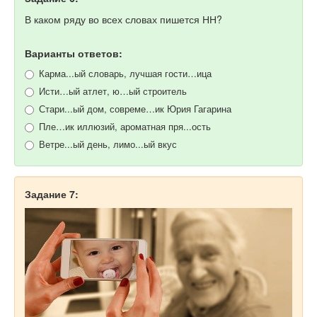
В каком ряду во всех словах пишется НН?
Варианты ответов:
Карма...ый словарь, лучшая гости…ица
Исти…ый атлет, ю…ый строитель
Стари...ый дом, совреме…ик Юрия Гагарина
Пле…ик иллюзий, ароматная пря...ость
Ветре...ый день, лимо...ый вкус
Задание 7: