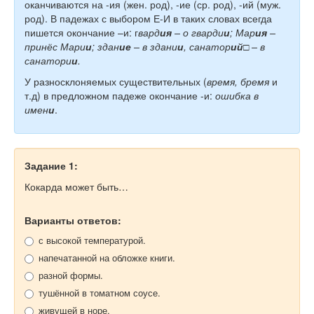
оканчиваются на -ия (жен. род), -ие (ср. род), -ий (муж.
род). В падежах с выбором Е-И в таких словах всегда
пишется окончание –и: г
вард
ия
– о гварди
и
; Мар
ия
–
принёс Мари
и
; здан
ие
– в здани
и
, санатор
ий
□ – в
санатори
и
.
У разносклоняемых существительных (
время, бремя
и
т.д) в предложном падеже окончание -и:
ошибка в
имен
и
.
Задание 1:
Кокарда может быть…
Варианты ответов:
с высокой температурой.
напечатанной на обложке книги.
разной формы.
тушённой в томатном соусе.
живущей в норе.