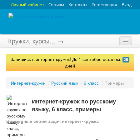
Личный кабинет
Отзывы
Контакты
Регистрация
Вход
Кружки, курсы… →
Главная
Запишись в интернет-кружок! До 1 сентября осталось
26
Кружки
дней
Курсы
Интернет-кружки
/
Русский язык
/
6 класс
/
Примеры
Олимпиады
Интернет-кружок по русскому
Турниры
языку, 6 класс, примеры
Конкурсы
Примерные серии задач интернет-кружка
Вебинары