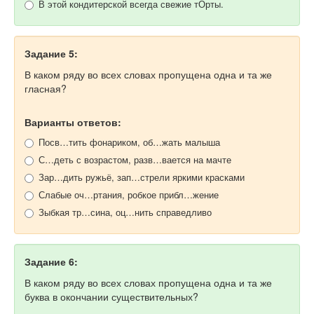
В этой кондитерской всегда свежие тОрты.
Задание 5:
В каком ряду во всех словах пропущена одна и та же
гласная?
Варианты ответов:
Посв…тить фонариком, об…жать малыша
С…деть с возрастом, разв…вается на мачте
Зар…дить ружьё, зап…стрели яркими красками
Слабые оч…ртания, робкое прибл…жение
Зыбкая тр…сина, оц…нить справедливо
Задание 6:
В каком ряду во всех словах пропущена одна и та же
буква в окончании существительных?