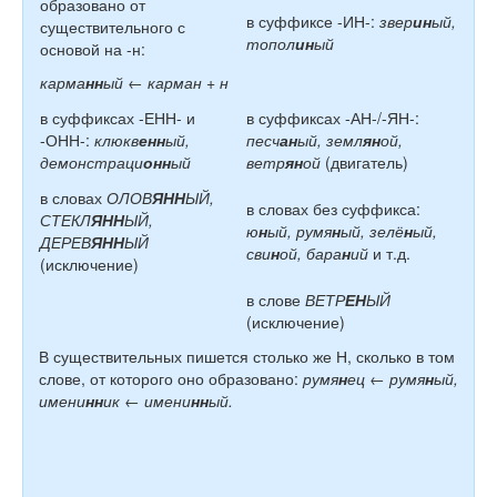
образовано от
в суффиксе -ИН-:
звер
ин
ый,
существительного с
топол
ин
ый
основой на -н:
карма
нн
ый ← карман + н
в суффиксах -ЕНН- и
в суффиксах -АН-/-ЯН-:
-ОНН-:
клюкв
енн
ый,
песч
ан
ый, земл
ян
ой,
демонстраци
онн
ый
ветр
ян
ой
(двигатель)
в словах
ОЛОВ
ЯНН
ЫЙ,
в словах без суффикса:
СТЕКЛ
ЯНН
ЫЙ,
ю
н
ый, румя
н
ый, зелё
н
ый,
ДЕРЕВ
ЯНН
ЫЙ
сви
н
ой, бара
н
ий
и т.д.
(исключение)
в слове
ВЕТР
ЕН
ЫЙ
(исключение)
В существительных пишется столько же Н, сколько в том
слове, от которого оно образовано:
румя
н
ец
← румя
н
ый,
имени
нн
ик ← имени
нн
ый.