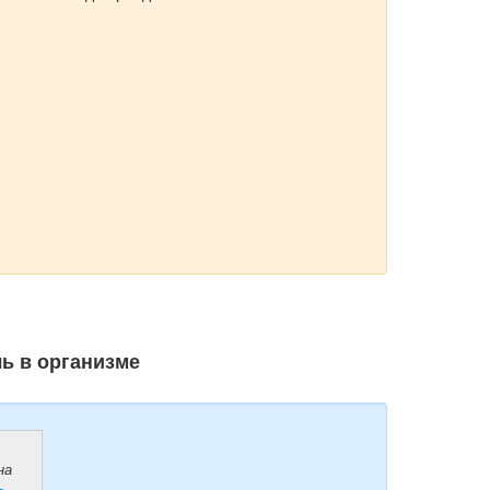
ль в организме
на