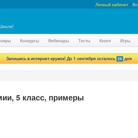
Личный кабинет
Во
аШколе!
рниры
Конкурсы
Вебинары
Тесты
Книги
Игры
Запишись в интернет-кружок! До 1 сентября осталось
дня
24
мии, 5 класс, примеры