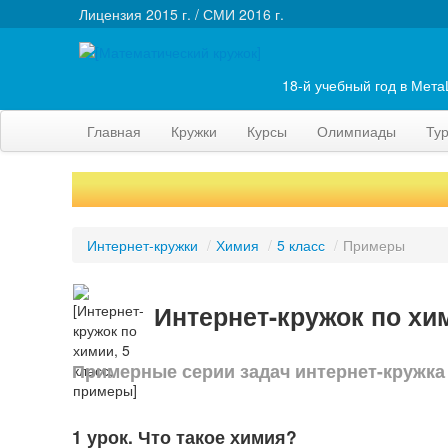
Лицензия 2015 г. / СМИ 2016 г.
18-й учебный год в Мет
Главная
Кружки
Курсы
Олимпиады
Ту
Интернет-кружки
/
Химия
/
5 класс
/
Примеры
Интернет-кружок по хи
Примерные серии задач интернет-кружка
1 урок. Что такое химия?