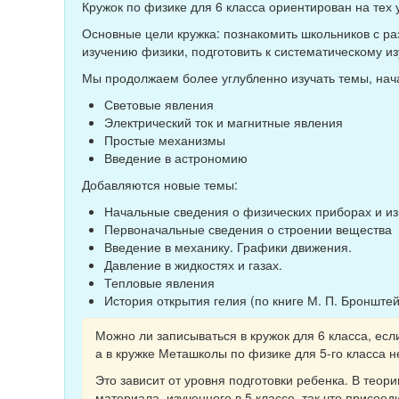
Кружок по физике для 6 класса ориентирован на тех 
Основные цели кружка: познакомить школьников с ра
изучению физики, подготовить к систематическому из
Мы продолжаем более углубленно изучать темы, нача
Световые явления
Электрический ток и магнитные явления
Простые механизмы
Введение в астрономию
Добавляются новые темы:
Начальные сведения о физических приборах и и
Первоначальные сведения о строении вещества
Введение в механику. Графики движения.
Давление в жидкостях и газах.
Тепловые явления
История открытия гелия (по книге М. П. Бронште
Можно ли записываться в кружок для 6 класса, есл
а в кружке Меташколы по физике для 5-го класса 
Это зависит от уровня подготовки ребенка. В теори
материала, изученного в 5 классе, так что присоед