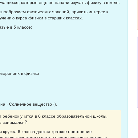
учащихся, которые еще не начали изучать физику в школе.
знообразием физических явлений, привить интерес к
учению курса физики в старших классах.
тые в 5 классе:
змерениях в физике
йна «Солнечное вещество»).
и ребенок учится в 6 классе образовательной школы,
не занимался?
и кружка 6 класса дается краткое повторение
иниться к занятиям могут и шестиклассники, которые