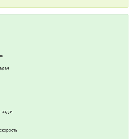
ок
задач
е задач
скорость