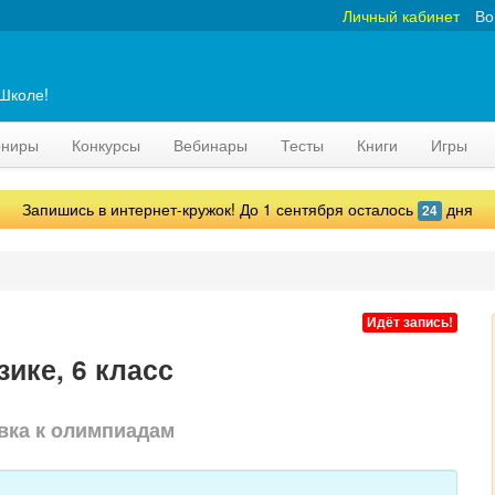
Личный кабинет
Во
аШколе!
рниры
Конкурсы
Вебинары
Тесты
Книги
Игры
Запишись в интернет-кружок! До 1 сентября осталось
дня
24
Идёт запись!
ике, 6 класс
вка к олимпиадам