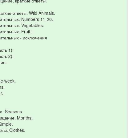
ицание, краткие ответы.
аткие ответы. Wild Animals.
ительных. Numbers 11-20.
ительных. Vegetables.
тельных. Fruit.
вительных - исключения
сть 1).
сть 2).
ние.
he week.
ns.
r.
е. Seasons.
рицание. Months.
Simple.
еты. Clothes.