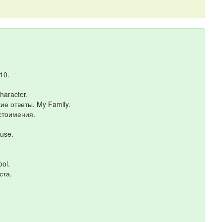
10.
haracter.
кие ответы. My Family.
естоимения.
use.
ol.
ста.