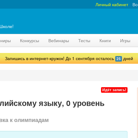
Личный кабинет
Во
аШколе!
рниры
Конкурсы
Вебинары
Тесты
Книги
Игры
Запишись в интернет-кружок! До 1 сентября осталось
дней
25
Идёт запись!
глийскому языку, 0 уровень
вка к олимпиадам