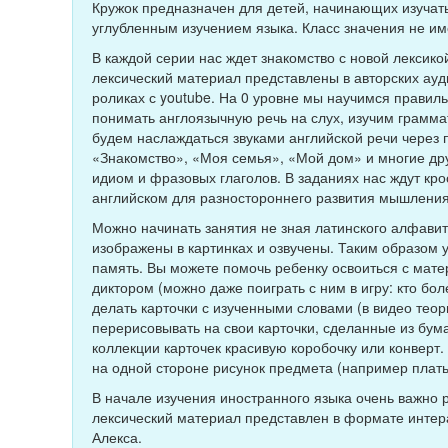
Кружок предназначен для детей, начинающих изучать
углубленным изучением языка. Класс значения не им
В каждой серии нас ждет знакомство с новой лексико
лексический материал представлены в авторских ауди
роликах с youtube. На 0 уровне мы научимся правиль
понимать англоязычную речь на слух, изучим грамма
будем наслаждаться звуками английской речи через пе
«Знакомство», «Моя семья», «Мой дом» и многие дру
идиом и фразовых глаголов. В заданиях нас ждут кр
английском для разностороннего развития мышления
Можно начинать занятия не зная латинского алфавита,
изображены в картинках и озвучены. Таким образом 
память. Вы можете помочь ребенку освоиться с мате
диктором (можно даже поиграть с ним в игру: кто бо
делать карточки с изученными словами (в видео теор
перерисовывать на свои карточки, сделанные из бума
коллекции карточек красивую коробочку или конверт.
на одной стороне рисунок предмета (например платье
В начале изучения иностранного языка очень важно р
лексический материал представлен в формате интера
Алекса.