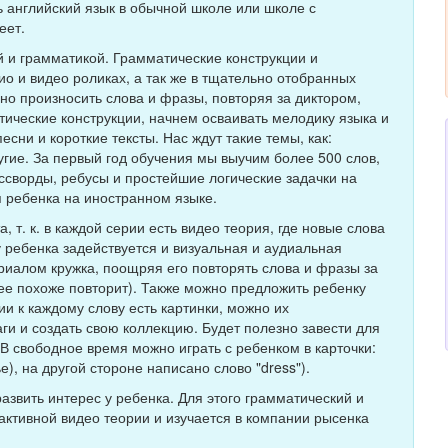
 английский язык в обычной школе или школе с
еет.
й и грамматикой. Грамматические конструкции и
о и видео роликах, а так же в тщательно отобранных
но произносить слова и фразы, повторяя за диктором,
тические конструкции, начнем осваивать мелодику языка и
сни и короткие тексты. Нас ждут такие темы, как:
гие. За первый год обучения мы выучим более 500 слов,
оссворды, ребусы и простейшие логические задачки на
 ребенка на иностранном языке.
 т. к. в каждой серии есть видео теория, где новые слова
у ребенка задействуется и визуальная и аудиальная
риалом кружка, поощряя его повторять слова и фразы за
лее похоже повторит). Также можно предложить ребенку
ии к каждому слову есть картинки, можно их
ги и создать свою коллекцию. Будет полезно завести для
 В свободное время можно играть с ребенком в карточки:
), на другой стороне написано слово "dress").
азвить интерес у ребенка. Для этого грамматический и
ктивной видео теории и изучается в компании рысенка