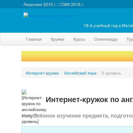
Лицензия 2015 г. / СМИ 2016 г.
18-й учебный год в Мет
Главная
Кружки
Курсы
Олимпиады
Ту
Интернет-кружки
/
Английский язык
/
0 уровень
Интернет-кружок по ан
Углублённое изучение предмета, подгото