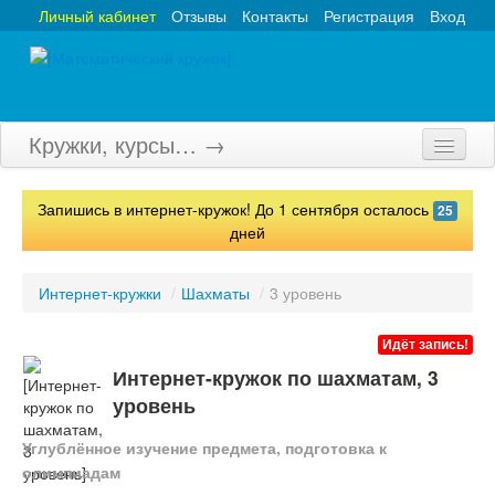
Личный кабинет
Отзывы
Контакты
Регистрация
Вход
Кружки, курсы… →
Главная
Запишись в интернет-кружок! До 1 сентября осталось
25
Кружки
дней
Курсы
Интернет-кружки
/
Шахматы
/
3 уровень
Олимпиады
Идёт запись!
Турниры
Интернет-кружок по шахматам, 3
уровень
Конкурсы
Углублённое изучение предмета, подготовка к
Вебинары
олимпиадам