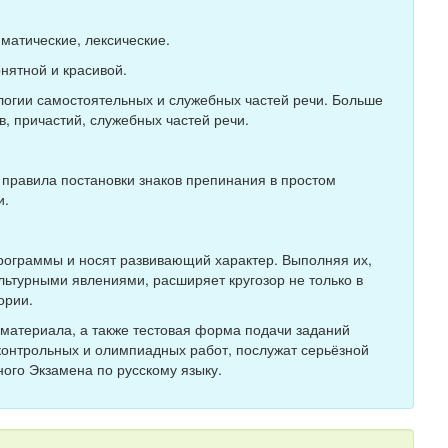
матические, лексические.
нятной и красивой.
огии самостоятельных и служебных частей речи. Больше
, причастий, служебных частей речи.
 правила постановки знаков препинания в простом
и.
программы и носят развивающий характер. Выполняя их,
ьтурными явлениями, расширяет кругозор не только в
ории.
 материала, а также тестовая форма подачи заданий
контрольных и олимпиадных работ, послужат серьёзной
ного Экзамена по русскому языку.