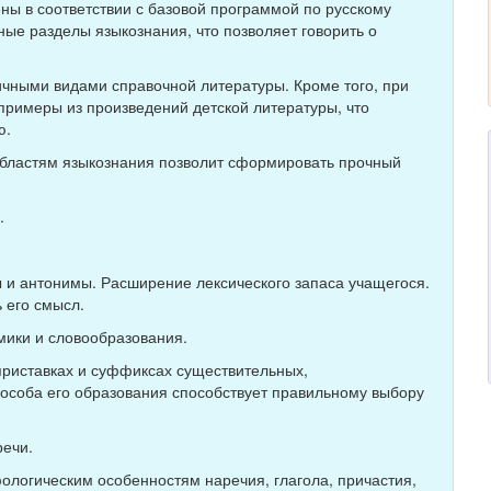
ены в соответствии с базовой программой по русскому
ные разделы языкознания, что позволяет говорить о
личными видами справочной литературы. Кроме того, при
примеры из произведений детской литературы, что
ю.
областям языкознания позволит сформировать прочный
.
и антонимы. Расширение лексического запаса учащегося.
 его смысл.
ики и словообразования.
 приставках и суффиксах существительных,
способа его образования способствует правильному выбору
речи.
логическим особенностям наречия, глагола, причастия,