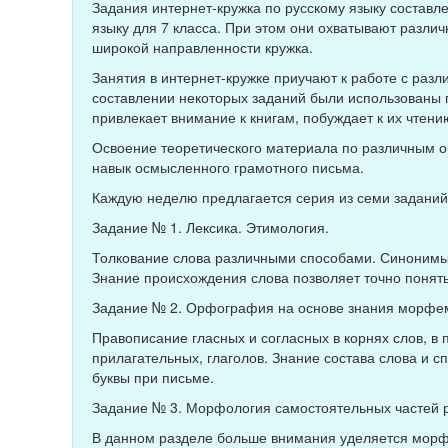
Задания интернет-кружка по русскому языку составл
языку для 7 класса. При этом они охватывают различ
широкой направленности кружка.
Занятия в интернет-кружке приучают к работе с раз
составлении некоторых заданий были использованы 
привлекает внимание к книгам, побуждает к их чтени
Освоение теоретического материала по различным 
навык осмысленного грамотного письма.
Каждую неделю предлагается серия из семи заданий
Задание № 1. Лексика. Этимология.
Толкование слова различными способами. Синонимы 
Знание происхождения слова позволяет точно понять
Задание № 2. Орфография на основе знания морфем
Правописание гласных и согласных в корнях слов, в
прилагательных, глаголов. Знание состава слова и 
буквы при письме.
Задание № 3. Морфология самостоятельных частей 
В данном разделе больше внимания уделяется морфо