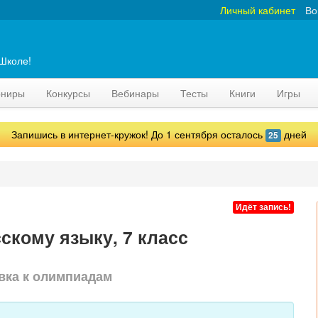
Личный кабинет
Во
аШколе!
рниры
Конкурсы
Вебинары
Тесты
Книги
Игры
Запишись в интернет-кружок! До 1 сентября осталось
дней
25
Идёт запись!
скому языку, 7 класс
вка к олимпиадам