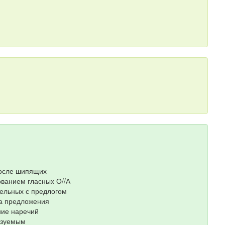
после шипящих
ованием гласных О//А
тельных с предлогом
ка предложения
ние наречий
азуемым