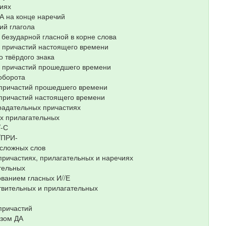
чиях
А на конце наречий
ий глагола
 безударной гласной в корне слова
х причастий настоящего времени
о твёрдого знака
х причастий прошедшего времени
оборота
 причастий прошедшего времени
 причастий настоящего времени
традательных причастиях
ых прилагательных
/-С
/ПРИ-
 сложных слов
 причастиях, прилагательных и наречиях
тельных
ованием гласных И//Е
твительных и прилагательных
причастий
юзом ДА