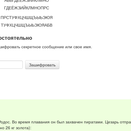
АБВГДЕЁЖЗИЙКЛМНО
ГДЕЁЖЗИЙКЛМНОПРС
ПРСТУФХЦЧШЩЪЫЬЭЮЯ
ТУФХЦЧШЩЪЫЬЭЮЯАБВ
остоятельно
шифровать секретное сообщение или свое имя.
Зашифровать
одос. Во время плавания он был захвачен пиратами. Цезарь отпра
о 26 кг золота):