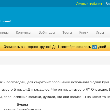
Личный кабинет
Во
аШколе!
рниры
Конкурсы
Вебинары
Тесты
Книги
Игры
Запишись в интернет-кружок! До 1 сентября осталось
дней
26
к и полководец, для секретных сообщений использовал сдвиг букв 
, вместо Б писал Д и так далее. Что он писал вместо Я? Очевидно, 
 переносившие записки, думали, что они написаны на каком-то н
Буквы