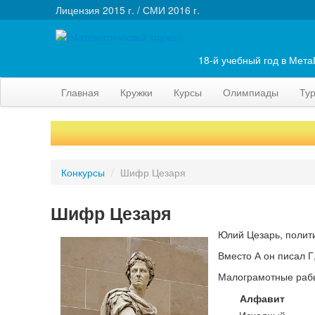
Лицензия 2015 г. / СМИ 2016 г.
18-й учебный год в Мет
Главная
Кружки
Курсы
Олимпиады
Ту
Конкурсы
/
Шифр Цезаря
Шифр Цезаря
Юлий Цезарь, полити
Вместо А он писал Г
Малограмотные рабы,
Алфавит