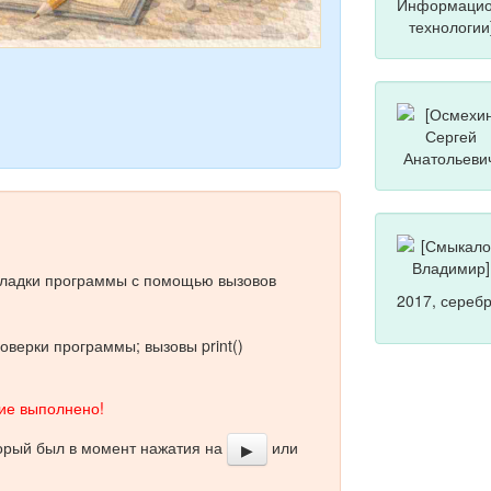
тладки программы с помощью вызовов
2017, сереб
оверки программы; вызовы print()
е выполнено!
торый был в момент нажатия на
или
▶