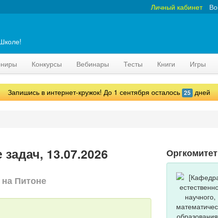
Личный кабинет
Во
аШколе!
рниры
Конкурсы
Вебинары
Тесты
Книги
Игры
Запишись в интернет-кружок! До 1 сентября осталось
дней
25
задач, 13.07.2026
Оргкомитет
 на Питоне