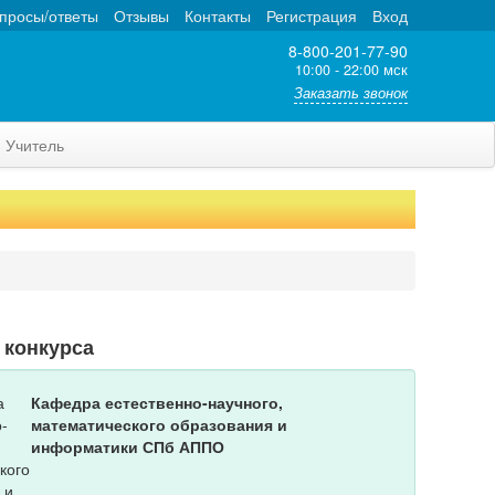
просы/ответы
Отзывы
Контакты
Регистрация
Вход
8-800-201-77-90
10:00 - 22:00 мск
Заказать звонок
Учитель
 конкурса
Кафедра естественно-научного,
математического образования и
информатики СПб АППО