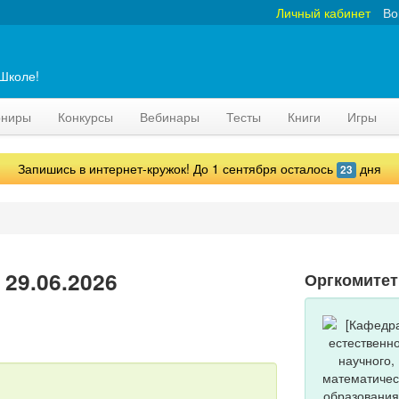
Личный кабинет
Во
аШколе!
рниры
Конкурсы
Вебинары
Тесты
Книги
Игры
Запишись в интернет-кружок! До 1 сентября осталось
дня
23
 29.06.2026
Оргкомитет