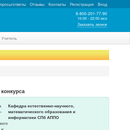
просы/ответы
Отзывы
Контакты
Регистрация
Вход
8-800-201-77-90
10:00 - 22:00 мск
Заказать звонок
Учитель
 конкурса
Кафедра естественно-научного,
математического образования и
информатики СПб АППО