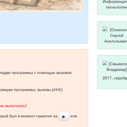
тладки программы с помощью вызовов
2017, сереб
оверки программы; вызовы print()
е выполнено!
торый был в момент нажатия на
или
▶