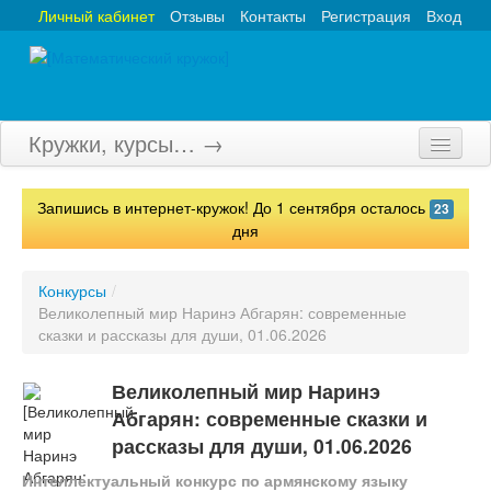
Личный кабинет
Отзывы
Контакты
Регистрация
Вход
Кружки, курсы… →
Главная
Запишись в интернет-кружок! До 1 сентября осталось
23
Кружки
дня
Курсы
Конкурсы
/
Великолепный мир Наринэ Абгарян: современные
Олимпиады
сказки и рассказы для души, 01.06.2026
Турниры
Великолепный мир Наринэ
Конкурсы
Абгарян: современные сказки и
рассказы для души, 01.06.2026
Вебинары
Интеллектуальный конкурс по армянскому языку