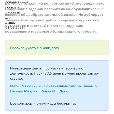
Тесты
включает 10 заданий по программе «Арменоведение».
Содержание заданий рассчитано на обучающихся 3-11
Книги
классов общеобразовательной школы. Не дублирует
задания контрольных работ по армянскому языку и
Игры
литературе в школе. Относятся к заданиям
повышенного и высокого (олимпиадного) уровня.
Учитель
Правила участия в конкурсах
Интересные факты про жизнь и творческую
деятельность Наринэ Абгарян можено прочитать по
ссылке:
Мать «Манюни» и «Понаехавшая»: что мы знаем о
Наринэ Абгарян | Радио КП | Дзен
Все конкурсы и олимпиады бесплатны.