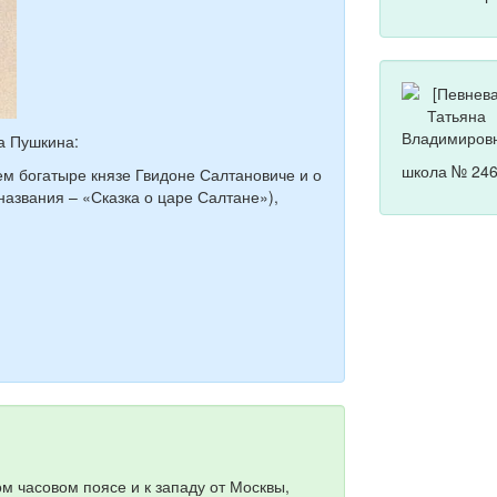
ча Пушкина:
школа № 246
ем богатыре князе Гвидоне Салтановиче и о
азвания – «Сказка о царе Салтане»),
м часовом поясе и к западу от Москвы,