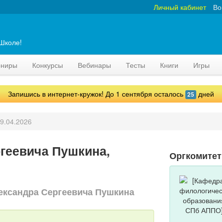
Личный кабинет
Во
аШколе!
рниры
Конкурсы
Вебинары
Тесты
Книги
Игры
Запишись в интернет-кружок! До 1 сентября осталось
дней
25
9.04.2026
геевича Пушкина,
Оргкомитет
лександра Сергеевича Пушкина