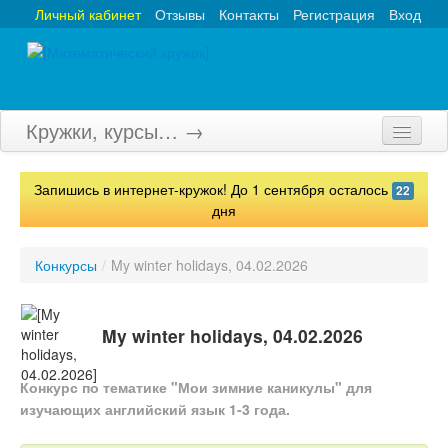
Личный кабинет
Отзывы
Контакты
Регистрация
Вход
Кружки, курсы… →
Главная
Запишись в интернет-кружок! До 1 сентября осталось
22
Кружки
дня
Курсы
Конкурсы
/
My winter holidays, 04.02.2026
Олимпиады
Турниры
My winter holidays, 04.02.2026
Конкурсы
Конкурс по тематике "Мои зимние каникулы" для
изучающих английский язык 1-3 года.
Вебинары