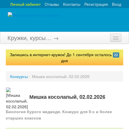
Личный кабинет
Отзывы
Контакты
Регистрация
Вход
Кружки, курсы… →
Главная
Запишись в интернет-кружок! До 1 сентября осталось
22
Кружки
дня
Курсы
Конкурсы
/
Мишка косолапый, 02.02.2026
Олимпиады
Турниры
Мишка косолапый, 02.02.2026
Конкурсы
Биология бурого медведя. Конкурс для 5-х и более
старших классов
Вебинары