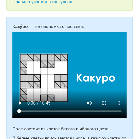
Тесты
Правила участия в конкурсах
Книги
Игры
Каку́ро
— головоломка с числами.
Учитель
Поле состоит из клеток белого и чёрного цвета.
В белые клетки вписываются числа, в каждую клетку по