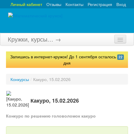
Личный кабинет
Отзывы
Контакты
Регистрация
Вход
Кружки, курсы… →
Главная
Запишись в интернет-кружок! До 1 сентября осталось
22
Кружки
дня
Курсы
Конкурсы
/
Какуро, 15.02.2026
Олимпиады
Турниры
Какуро, 15.02.2026
Конкурсы
Конкурс по решению головоломок какуро
Вебинары