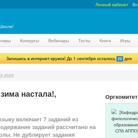
Личный кабинет
Во
аШколе!
рниры
Конкурсы
Вебинары
Тесты
Книги
Игры
Запишись в интернет-кружок! До 1 сентября осталось
дня
23
12.2025
зима настала!,
Оргкомитет
зыку включает 7 заданий из
Содержание заданий рассчитано на
олы. Не дублирует задания