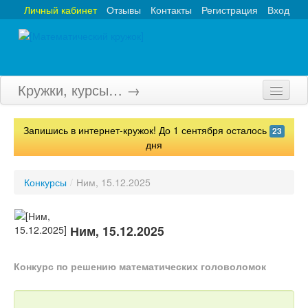
Личный кабинет
Отзывы
Контакты
Регистрация
Вход
Кружки, курсы… →
Главная
Запишись в интернет-кружок! До 1 сентября осталось
23
Кружки
дня
Курсы
Конкурсы
/
Ним, 15.12.2025
Олимпиады
Турниры
Ним, 15.12.2025
Конкурсы
Конкурс по решению математических головоломок
Вебинары