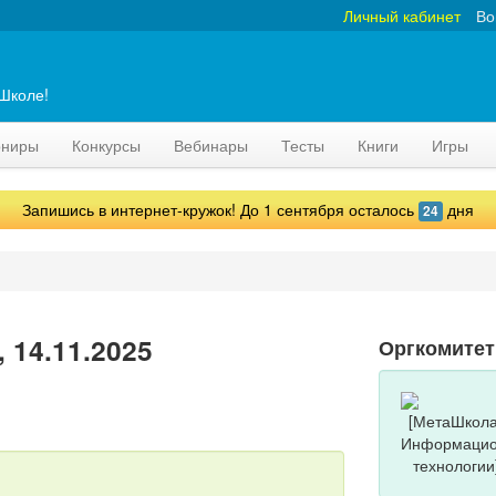
Личный кабинет
Во
аШколе!
рниры
Конкурсы
Вебинары
Тесты
Книги
Игры
Запишись в интернет-кружок! До 1 сентября осталось
дня
24
 14.11.2025
Оргкомитет