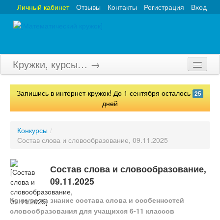
Личный кабинет
Отзывы
Контакты
Регистрация
Вход
Кружки, курсы… →
Главная
Запишись в интернет-кружок! До 1 сентября осталось
25
Кружки
дней
Курсы
Конкурсы
/
Состав слова и словообразование, 09.11.2025
Олимпиады
Турниры
Состав слова и словообразование,
09.11.2025
Конкурсы
Конкурс на знание состава слова и особенностей
Вебинары
словообразования для учащихся 6-11 классов