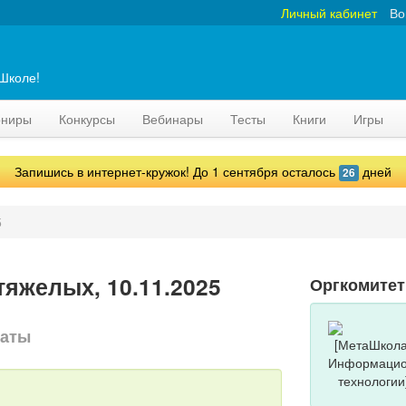
Личный кабинет
Во
аШколе!
рниры
Конкурсы
Вебинары
Тесты
Книги
Игры
Запишись в интернет-кружок! До 1 сентября осталось
дней
26
5
тяжелых, 10.11.2025
Оргкомитет
маты