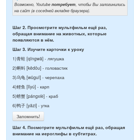
Возможно, Youtube
потребует
, чтобы Вы залогинились
на сайт (в соседней вкладке браузера).
Шаг 2. Просмотрите мультфильм ещё раз,
обращая внимание на животных, которые
появляются в нём.
Шаг 3. Изучите карточки к уроку
1)青蛙 [
qīng
wā] - лягушка
2)蝌蚪 [
kē
dǒu] - головастик
3)乌龟 [
wū
guī] - черепаха
4)鲤鱼 [
lǐ
yú] - карп
5)螃蟹 [
páng
xiè] - краб
6)鸭子 [
yā
zi] - утка
Запомнить!
Шаг 4. Посмотрите мультфильм ещё раз, обращая
внимание на иероглифы в субтитрах.