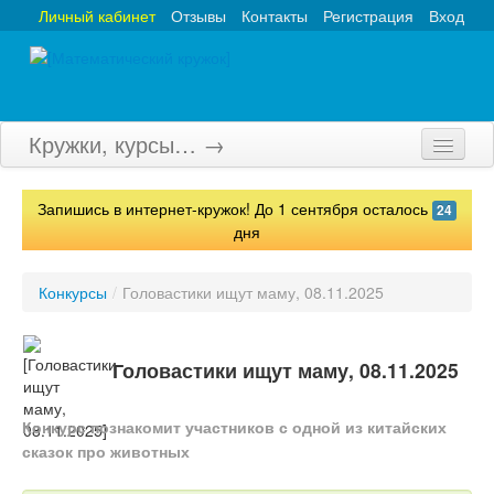
Личный кабинет
Отзывы
Контакты
Регистрация
Вход
Кружки, курсы… →
Главная
Запишись в интернет-кружок! До 1 сентября осталось
24
Кружки
дня
Курсы
Конкурсы
/
Головастики ищут маму, 08.11.2025
Олимпиады
Турниры
Головастики ищут маму, 08.11.2025
Конкурсы
Конкурс познакомит участников с одной из китайских
сказок про животных
Вебинары