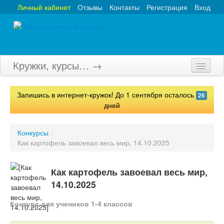
Личный кабинет
Отзывы
Контакты
Регистрация
Вход
Кружки, курсы… →
Главная
Запишись в интернет-кружок! До 1 сентября осталось
26
Кружки
дней
Курсы
Конкурсы
/
Как картофель завоевал весь мир, 14.10.2025
Олимпиады
Турниры
Как картофель завоевал весь мир,
14.10.2025
Конкурсы
Конкурс для учеников 1-4 классов
Вебинары