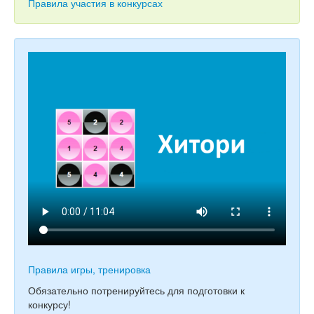
Тесты
Правила участия в конкурсах
Книги
Игры
Учитель
Правила игры, тренировка
Обязательно потренируйтесь для подготовки к
конкурсу!