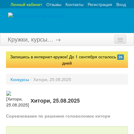
Личный кабинет
Отзывы
Контакты
Регистрация
Вход
Кружки, курсы… →
Главная
Запишись в интернет-кружок! До 1 сентября осталось
26
Кружки
дней
Курсы
Конкурсы
/
Хитори, 25.08.2025
Олимпиады
Турниры
Хитори, 25.08.2025
Конкурсы
Соревнование по решению головоломок хитори
Вебинары