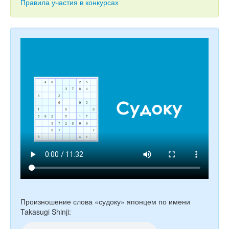
Тесты
Правила участия в конкурсах
Книги
Игры
Учитель
Произношение слова «судоку» японцем по имени
Takasugi Shinji: