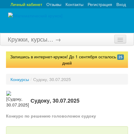
Личный кабинет
Отзывы
Контакты
Регистрация
Вход
Кружки, курсы… →
Главная
Запишись в интернет-кружок! До 1 сентября осталось
25
Кружки
дней
Курсы
Конкурсы
/
Судоку, 30.07.2025
Олимпиады
Турниры
Судоку, 30.07.2025
Конкурсы
Конкурс по решению головоломок судоку
Вебинары