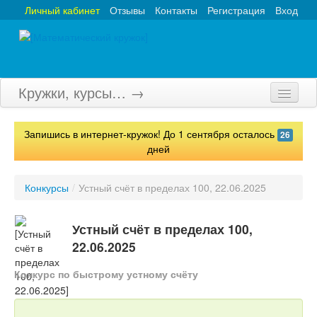
Личный кабинет
Отзывы
Контакты
Регистрация
Вход
Кружки, курсы… →
Главная
Запишись в интернет-кружок! До 1 сентября осталось
26
Кружки
дней
Курсы
Конкурсы
/
Устный счёт в пределах 100, 22.06.2025
Олимпиады
Устный счёт в пределах 100,
Турниры
22.06.2025
Конкурсы
Конкурс по быстрому устному счёту
Вебинары