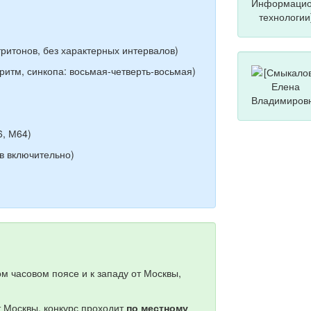
 тритонов, без характерных интервалов)
й ритм, синкопа: восьмая-четверть-восьмая)
6, М64)
ов включительно)
м часовом поясе и к западу от Москвы,
т Москвы, конкурс проходит
по местному