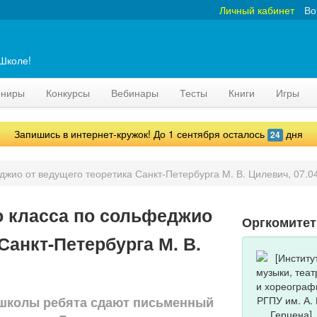
Личный кабинет
Во
аШколе!
рниры
Конкурсы
Вебинары
Тесты
Книги
Игры
Запишись в интернет-кружок! До 1 сентября осталось
дня
24
джио от ведущего теоретика Санкт-Петербурга М. В. Цилевич, 07.0
о класса по сольфеджио
Оргкомитет
Санкт-Петербурга М. В.
 школы ребята сдают письменный