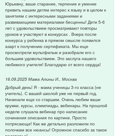
Юрьевну, ваше старание, терпение и умение
привить нашим детям интерес к языку и в целом к
занятиям с интересными заданиями и
развивающими материалами бесценны! Дети 5-6
лет с удовольствием просматривают повторы
уроков и участвуют в конкурсах . Вчера после
конкурса у ребенка в прямом смысле появился
азарт к получению сертификата. Мы еще
просмотрели мультфильм и разобрали его с
большим удовольствием. Это заслуга нашего
любимого учителя! Благодарю от всего сердца!
16.09.2025
Мама Алины И., Москва
Добрый день! Я - мама ученицы 3-го класса (не
учитель). С вашей школой уже не первый год.
Начинали еще со старшим. Очень любим ваши
кружки, курсы, олимпиады, вебинары. На прошлой
неделе слушала вебинар про написание
сочинения описания по картине. Просто
потрясающе! Как же детально разложили по
полочкам все нюансы! Огромное спасибо за такое
подспорье!