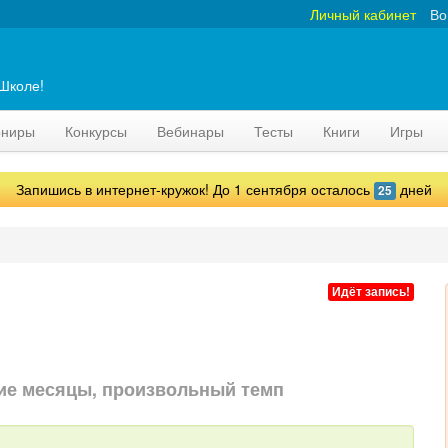
Личный кабинет
Во
аШколе!
рниры
Конкурсы
Вебинары
Тесты
Книги
Игры
Запишись в интернет-кружок! До 1 сентября осталось
дней
25
Идёт запись!
ие месяцы, произвольный темп