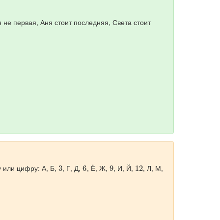
 не первая, Аня стоит последняя, Света стоит
3
6
9
12
 или цифру: А, Б,
, Г, Д,
, Ё, Ж,
, И, Й,
, Л, М,