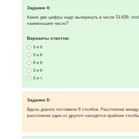
Задание 4:
51839
Какие две цифры надо вычеркнуть в числе
, чт
наименьшее число?
Варианты ответов:
5 и 9
5 и 8
8 и 9
3 и 9
5 и 1
Задание 5:
8
Вдоль дороги поставили
столбов. Расстояние межд
расстоянии один от другого находятся крайние столбы