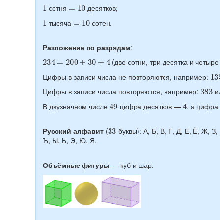
1
=
10
сотня
десятков;
1
=
10
тысяча
сотен.
Разложение по разрядам
:
234
=
200
+
30
+
4
(две сотни, три десятка и четыре
13
Цифры в записи числа не повторяются, например:
383
Цифры в записи числа повторяются, например:
и
49
4
В двузначном числе
цифра десятков —
, а цифр
33
Русский алфавит
(
буквы): А, Б, В, Г, Д, Е, Ё, Ж, З,
Ъ, Ы, Ь, Э, Ю, Я.
Объёмные фигуры
— куб и шар.