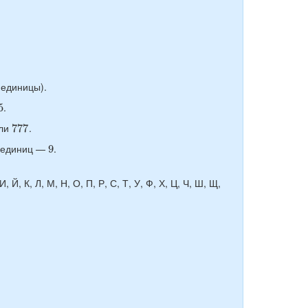
 единицы).
5
.
777
ли
.
9
а единиц —
.
 И, Й, К, Л, М, Н, О, П, Р, С, Т, У, Ф, Х, Ц, Ч, Ш, Щ,