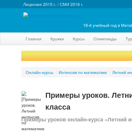
Лицензия 2015 г. / СМИ 2016 г.
18-й учебный год в Мет
Главная
Кружки
Курсы
Олимпиады
Ту
Онлайн-курсы
/
Интенсив по математике
/
Летний ин
Примеры уроков. Летни
класса
Примеры уроков онлайн-курса «Летний и