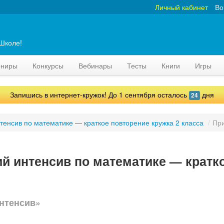
Личный кабинет
Во
аШколе!
рниры
Конкурсы
Вебинары
Тесты
Книги
Игры
Запишись в интернет-кружок! До 1 сентября осталось
дня
24
тенсив по математике — краткое повторение кружка 2 класса
/
Пр
й интенсив по математике — кратко
нтенсив»